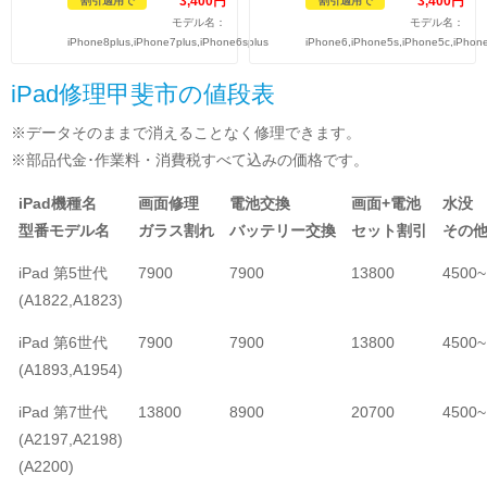
3,400
円
3,400
円
割引適用で
割引適用で
モデル名：
モデル名：
iPhone8plus,iPhone7plus,iPhone6splus
iPhone6,iPhone5s,iPhone5c,iPhon
iPad修理甲斐市の値段表
※データそのままで消えることなく修理できます。
※部品代金･作業料・消費税すべて込みの価格です。
iPad機種名
画面修理
電池交換
画面+電池
水没
型番モデル名
ガラス割れ
バッテリー交換
セット割引
その
iPad 第5世代
7900
7900
13800
4500~
(A1822,A1823)
iPad 第6世代
7900
7900
13800
4500~
(A1893,A1954)
iPad 第7世代
13800
8900
20700
4500~
(A2197,A2198)
(A2200)