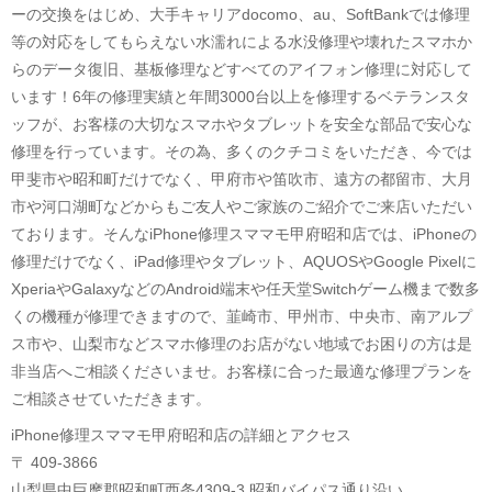
ーの交換をはじめ、大手キャリアdocomo、au、SoftBankでは修理
等の対応をしてもらえない水濡れによる水没修理や壊れたスマホか
らのデータ復旧、基板修理などすべてのアイフォン修理に対応して
います！6年の修理実績と年間3000台以上を修理するベテランスタ
ッフが、お客様の大切なスマホやタブレットを安全な部品で安心な
修理を行っています。その為、多くのクチコミをいただき、今では
甲斐市や昭和町だけでなく、甲府市や笛吹市、遠方の都留市、大月
市や河口湖町などからもご友人やご家族のご紹介でご来店いただい
ております。そんなiPhone修理スママモ甲府昭和店では、iPhoneの
修理だけでなく、iPad修理やタブレット、AQUOSやGoogle Pixelに
XperiaやGalaxyなどのAndroid端末や任天堂Switchゲーム機まで数多
くの機種が修理できますので、韮崎市、甲州市、中央市、南アルプ
ス市や、山梨市などスマホ修理のお店がない地域でお困りの方は是
非当店へご相談くださいませ。お客様に合った最適な修理プランを
ご相談させていただきます。
iPhone修理スママモ甲府昭和店の詳細とアクセス
〒 409-3866
山梨県中巨摩郡昭和町西条4309-3 昭和バイパス通り沿い