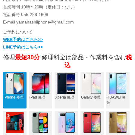
営業時間 10時〜20時（定休日：なし）
電話番号 055-288-1608
E-mail yamanashiiphone@gmail.com
ご予約について
WEB予約はこちら>>
LINE予約はこちら>>
修理
最短30分
修理料金は部品・作業料を含む
税
込
iPhone 修理
iPad 修理
Xperia 修理
Galaxy 修理
HUAWEI 修
理