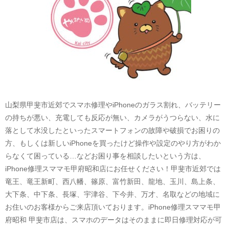
山梨県甲斐市近郊でスマホ修理やiPhoneのガラス割れ、バッテリー
の持ちが悪い、充電しても反応が無い、カメラがうつらない、水に
落として水没したといったスマートフォンの故障や破損でお困りの
方、もしくは新しいiPhoneを買ったけど操作や設定のやり方がわか
らなくて困っている…などお困り事を相談したいという方は、
iPhone修理スママモ甲府昭和店にお任せください！甲斐市近郊では
竜王、竜王新町、西八幡、篠原、富竹新田、龍地、玉川、島上条、
大下条、中下条、長塚、宇津谷、下今井、万才、名取などの地域に
お住いのお客様からご来店頂いております。iPhone修理スママモ甲
府昭和 甲斐市店は、スマホのデータはそのままに即日修理対応が可