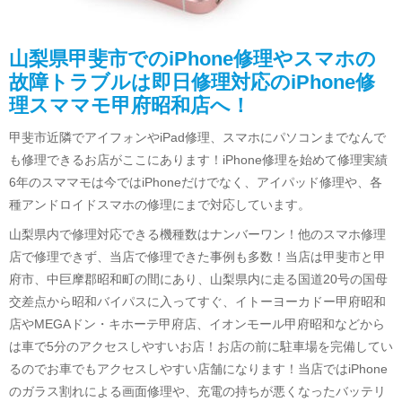
山梨県甲斐市でのiPhone修理やスマホの
故障トラブルは即日修理対応のiPhone修
理スママモ甲府昭和店へ！
甲斐市近隣でアイフォンやiPad修理、スマホにパソコンまでなんで
も修理できるお店がここにあります！iPhone修理を始めて修理実績
6年のスママモは今ではiPhoneだけでなく、アイパッド修理や、各
種アンドロイドスマホの修理にまで対応しています。
山梨県内で修理対応できる機種数はナンバーワン！他のスマホ修理
店で修理できず、当店で修理できた事例も多数！当店は甲斐市と甲
府市、中巨摩郡昭和町の間にあり、山梨県内に走る国道20号の国母
交差点から昭和バイパスに入ってすぐ、イトーヨーカドー甲府昭和
店やMEGAドン・キホーテ甲府店、イオンモール甲府昭和などから
は車で5分のアクセスしやすいお店！お店の前に駐車場を完備してい
るのでお車でもアクセスしやすい店舗になります！当店ではiPhone
のガラス割れによる画面修理や、充電の持ちが悪くなったバッテリ