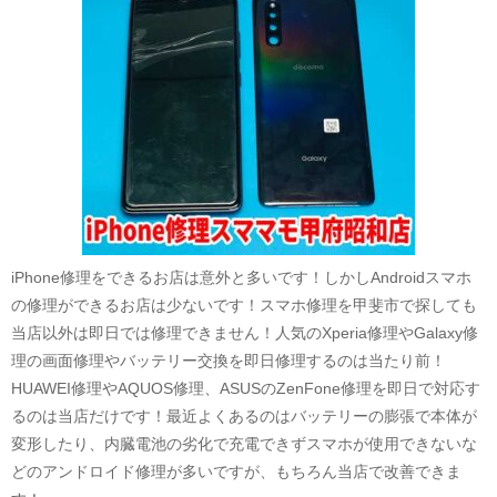
iPhone修理をできるお店は意外と多いです！しかしAndroidスマホ
の修理ができるお店は少ないです！スマホ修理を甲斐市で探しても
当店以外は即日では修理できません！人気のXperia修理やGalaxy修
理の画面修理やバッテリー交換を即日修理するのは当たり前！
HUAWEI修理やAQUOS修理、ASUSのZenFone修理を即日で対応す
るのは当店だけです！最近よくあるのはバッテリーの膨張で本体が
変形したり、内臓電池の劣化で充電できずスマホが使用できないな
どのアンドロイド修理が多いですが、もちろん当店で改善できま