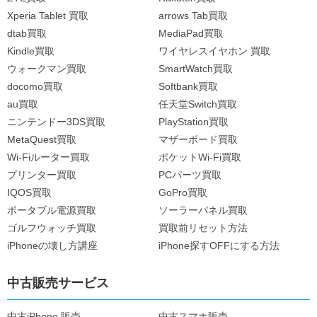
Xperia Tablet 買取
arrows Tab買取
dtab買取
MediaPad買取
Kindle買取
ワイヤレスイヤホン 買取
ウォークマン買取
SmartWatch買取
docomo買取
Softbank買取
au買取
任天堂Switch買取
ニンテンドー3DS買取
PlayStation買取
MetaQuest買取
マザーボード買取
Wi-Fiルーター買取
ポケットWi-Fi買取
プリンター買取
PCパーツ買取
IQOS買取
GoPro買取
ポータブル電源買取
ソーラーパネル買取
ゴルフウォッチ買取
買取前リセット方法
iPhoneの壊し方講座
iPhone探すOFFにする方法
中古販売サービス
中古iPhone 販売
中古スマホ販売