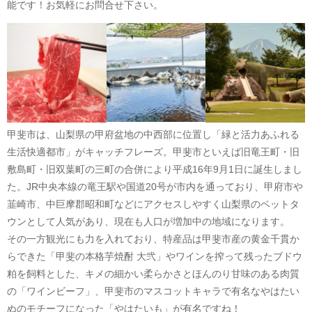
能です！お気軽にお問合せ下さい。
甲斐市は、山梨県の甲府盆地の中西部に位置し「緑と活力あふれる
生活快適都市」がキャッチフレーズ。甲斐市といえば旧竜王町・旧
敷島町・旧双葉町の三町の合併により平成16年9月1日に誕生しまし
た。JR中央本線の竜王駅や国道20号が市内を通っており、甲府市や
韮崎市、中巨摩郡昭和町などにアクセスしやすく山梨県のベットタ
ウンとして人気があり、現在も人口が増加中の地域になります。
その一方観光にも力を入れており、特産品は甲斐市産の黄金千貫か
らできた「甲斐の本格芋焼酎 大弐」やワインを搾って残ったブドウ
粕を飼料とした、キメの細かい柔らかさとほんのり甘味のある肉質
の「ワインビーフ」、甲斐市のマスコットキャラで有名なやはたい
ぬのモチーフになった「やはたいも」が有名ですね！