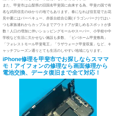
また、甲斐市は山梨県の旧国名甲斐国に由来する為、甲斐の国で有
名な武田信玄のゆかりの地でもあります。春になれば信玄堤でお花
見や夏にはバーベキュー、赤坂台総合公園(ドラゴンパーク)ではい
つも家族連れからカップルまでアウトドアが楽しめるスポットが多
数！人口の増加に伴いショッピングモールやスーパー、小学校や中
学校など生活に欠かせない施設も多数、「ビバホーム甲斐敷島」
「フォレストモール甲斐竜王」「ラザウォーク甲斐双葉」など、キ
ャッチフレーズン通りとても生活のしやすい地域になります。
iPhone修理を甲斐市でお探しならスママ
モ！アイフォンの修理なら画面修理から
電池交換、データ復旧まで全て対応！