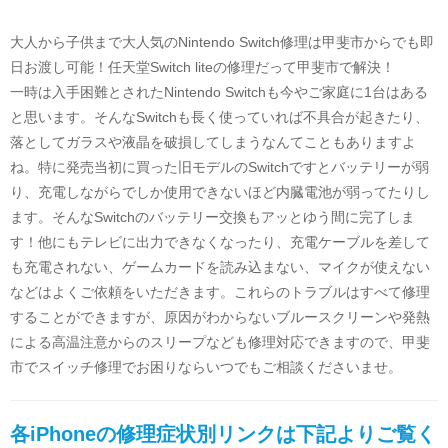
大人から子供まで大人気のNintendo Switch修理は甲斐市からでも即
日お渡し可能！任天堂Switch liteの修理だって甲斐市で解決！
一時は入手困難とされたNintendo Switchも今やご家庭に1台はある
と思います。そんなSwitchも長く使っていれば不具合が起きたり、
落としてガラスや液晶を破損してしまうなんてこともありますよ
ね。特に発売当初に買った旧モデルのSwitchですとバッテリーが弱
り、充電しながらでしか使用できないほど内臓電池が弱ってたりし
ます。そんなSwitchのバッテリー交換もアッとゆう間に完了しま
す！他にもテレビに出力できなくなったり、充電ケーブルを差して
も充電されない、ゲームカードを読み込まない、マイクが使えない
などはよくご依頼をいただきます。これらのトラブルはすべて修理
することができますが、原因がわからないブルースクリーンや発熱
による高温注意からのスリープなども修理対応できますので、甲斐
市でスイッチ修理でお困りならいつでもご相談くださいませ。
各iPhoneの修理症状別リンクは下記よりご覧く