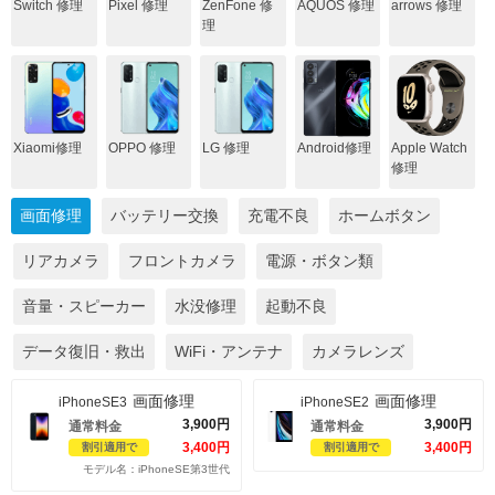
Switch 修理
Pixel 修理
ZenFone 修
AQUOS 修理
arrows 修理
理
Xiaomi修理
OPPO 修理
LG 修理
Android修理
Apple Watch
修理
画面修理
バッテリー交換
充電不良
ホームボタン
リアカメラ
フロントカメラ
電源・ボタン類
音量・スピーカー
水没修理
起動不良
データ復旧・救出
WiFi・アンテナ
カメラレンズ
画面修理
画面修理
iPhoneSE3
iPhoneSE2
3,900
円
3,900
円
通常料金
通常料金
3,400
円
3,400
円
割引適用で
割引適用で
モデル名：iPhoneSE第3世代