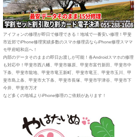
アイフォンの修理が即日で修理できる！地域で一番安い修理！甲斐
市近郊でiPhone修理実績多数のスマホ修理店ならiPhone修理スママ
モ甲府昭和店へ！
内部のデータそのままの即日お渡しが可能！各Androidスマホの修理
も対応中！甲斐市西八幡、甲斐市篠原、甲斐市富竹新田、甲斐市中
下条、甲斐市龍地、甲斐市竜王新町、甲斐市竜王、甲斐市玉川、甲
斐市島上条、甲斐市大下条、甲斐市長塚、甲斐市宇津谷、甲斐市下
今井、甲斐市万才
など多くの地域よりiPhone修理のご依頼があります！