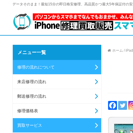
データそのまま！最短15分の即日格安修理、高品質かつ最大5年保証付の
ホーム
/
iPad
メニュー一覧
修理の流れについて
来店修理の流れ
郵送修理の流れ
修理価格表
買取サービス