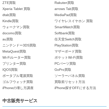
ZTE買取
Rakuten買取
Xperia Tablet 買取
arrows Tab買取
dtab買取
MediaPad買取
Kindle買取
ワイヤレスイヤホン 買取
ウォークマン買取
SmartWatch買取
docomo買取
Softbank買取
au買取
任天堂Switch買取
ニンテンドー3DS買取
PlayStation買取
MetaQuest買取
マザーボード買取
Wi-Fiルーター買取
ポケットWi-Fi買取
プリンター買取
PCパーツ買取
IQOS買取
GoPro買取
ポータブル電源買取
ソーラーパネル買取
ゴルフウォッチ買取
買取前リセット方法
iPhoneの壊し方講座
iPhone探すOFFにする方法
中古販売サービス