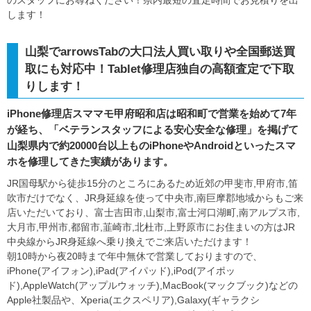
のスタッフにお尋ねください！県内最短の査定時間でお見積りを出
します！
山梨でarrowsTabの大口法人買い取りや全国郵送買
取にも対応中！Tablet修理店独自の高額査定で下取
りします！
iPhone修理店スママモ甲府昭和店は昭和町で営業を始めて7年
が経ち、「ベテランスタッフによる安心安全な修理」を掲げて
山梨県内で約20000台以上ものiPhoneやAndroidといったスマ
ホを修理してきた実績があります。
JR国母駅から徒歩15分のところにあるため近郊の甲斐市,甲府市,笛
吹市だけでなく、JR身延線を使って中央市,南巨摩郡地域からもご来
店いただいており、富士吉田市,山梨市,富士河口湖町,南アルプス市,
大月市,甲州市,都留市,韮崎市,北杜市,上野原市にお住まいの方はJR
中央線からJR身延線へ乗り換えでご来店いただけます！
朝10時から夜20時まで年中無休で営業しておりますので、
iPhone(アイフォン),iPad(アイパッド),iPod(アイポッ
ド),AppleWatch(アップルウォッチ),MacBook(マックブック)などの
Apple社製品や、Xperia(エクスペリア),Galaxy(ギャラクシ