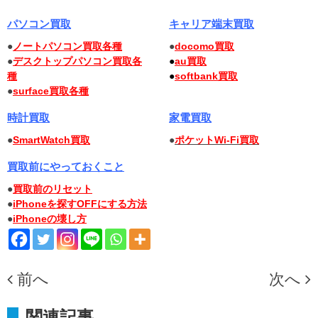
パソコン買取
キャリア端末買取
●
ノートパソコン買取各種
●
docomo買取
●
デスクトップパソコン買取各
●
au買取
種
●
softbank買取
●
surface買取各種
時計買取
家電買取
●
SmartWatch買取
●
ポケットWi-Fi買取
買取前にやっておくこと
●
買取前のリセット
●
iPhoneを探すOFFにする方法
●
iPhoneの壊し方
前へ
次へ
関連記事