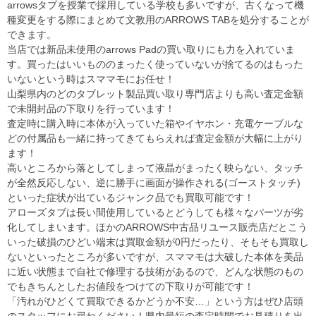
arrowsタブを授業で採用している学校も多いですが、古くなって機
種変更をする際にまとめて文教用のARROWS TABを処分することが
できます。
当店では新品未使用のarrows Padの買い取りにも力を入れていま
す。買ったはいいもののまったく使っていないが捨てるのはもった
いないという時はスママモにお任せ！
山梨県内のどのタブレット製品買い取り専門店よりも高い査定金額
で未開封品の下取りを行っています！
査定時に購入時に本体が入っていた箱やイヤホン・充電ケーブルな
どの付属品も一緒に持ってきてもらえれば査定金額が大幅に上がり
ます！
高いところから落としてしまって液晶がまったく映らない、タッチ
が全然反応しない、逆に勝手に画面が操作される(ゴーストタッチ)
といった症状が出ているジャンク品でも買取可能です！
アローズタブは長い間使用しているとどうしても様々なパーツが劣
化してしまいます。ほかのARROWS中古品リユース販売店だとこう
いった破損のひどい端末は買取金額が0円だったり、そもそも買取し
ないといったところが多いですが、スママモは大破した本体を美品
に近い状態まで自社で修理する技術があるので、どんな状態のもの
でもきちんとしたお値段をつけての下取りが可能です！
「汚れがひどくて買取できるかどうか不安…」という方はぜひ店頭