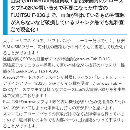
山梨でarrowsTab高額買取！新品未開封のアローズ
タブF-02Kや買い替えで不要になった中古の
FUJITSU F-03Gまで、画面が割れているものや電源
が入らないなど破損しているジャンク品でも無料査
定で現金化！
大手キャリアのドコモ、ソフトバンク、エーユーだけでなく、格安
SIMやSIMフリー、海外版の機種もその日のうちに査定して現金化す
ることができます！
性能が高く597gの軽量ボディが特徴的なarrows Tab F-01D、
高強度アルミニウムを採用して薄い本体ながら抜群のバッテリー性
能を誇るARROWS Tab F-03G、
Arrowsスマートスタイラスペンが付属しドイツの「レッドドット・
デザインアワード2018」のiFデザイン賞を受賞したarrows Tab F-
02Kなど、スママモでは様々なアローズtabの店頭買い取りを年中無
休で実施しております！
FUJITSUのarrowsタブは比較的古い機種が多いため使用済みの汚れ
やキズがついてしまった本体をお持ちの方が多いと思います。
スママモはアローズパッドの買取だけでなく故障修理も行っていま
すので、破損有りの本体でも内部パーツにお値段をつけて下取りす
ることができます。