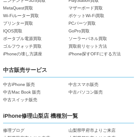
ニンテンドー3DS買取
PlayStation買取
MetaQuest買取
マザーボード買取
Wi-Fiルーター買取
ポケットWi-Fi買取
プリンター買取
PCパーツ買取
IQOS買取
GoPro買取
ポータブル電源買取
ソーラーパネル買取
ゴルフウォッチ買取
買取前リセット方法
iPhoneの壊し方講座
iPhone探すOFFにする方法
中古販売サービス
中古iPhone 販売
中古スマホ販売
中古Mac Book 販売
中古パソコン販売
中古スイッチ販売
iPhone修理山梨店 機種別一覧
修理ブログ
山梨県甲府市よりご来店