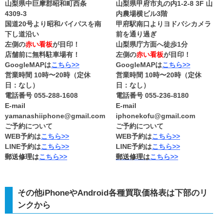
山梨県中巨摩郡昭和町西条
山梨県甲府市丸の内1-2-8 3F 山
4309-3
内農場横ビル3階
国道20号より昭和バイパスを南
甲府駅南口よりヨドバシカメラ
下し道沿い
前を通り過ぎ
左側の
赤い看板
が目印！
山梨県庁方面へ徒歩1分
店舗前に無料駐車場有！
左側の
赤い看板
が目印！
GoogleMAPは
こちら>>
GoogleMAPは
こちら>>
営業時間 10時〜20時（定休
営業時間 10時〜20時（定休
日：なし）
日：なし）
電話番号 055-288-1608
電話番号 055-236-8180
E-mail
E-mail
yamanashiiphone@gmail.com
iphonekofu@gmail.com
ご予約について
ご予約について
WEB予約は
こちら>>
WEB予約は
こちら>>
LINE予約は
こちら>>
LINE予約は
こちら>>
郵送修理は
こちら>>
郵送修理は
こちら>>
その他iPhoneやAndroid各種買取価格表は下部のリ
ンクから