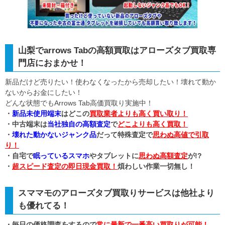
山梨でarrows Tabの高額買取はアローズタブ買取専
門店におまかせ！
新品だけど売りたい！使わなくなったから売却したい！壊れて動か
ないからお金にしたい！
どんな状態でもArrows Tab高価買取り実施中！
・
新品未使用端末
はどこの
買取業者よりも高く買い取り！
・中古端末は
当社独自の高額査定
で
どこよりも高く買取！
・
壊れた動かないジャンク品
だって特殊査定で
思わぬ高値で引取
り！
・自宅で
眠っているスマホ
やタブレットに
思わぬ高額査定
が!?
・
超スピード査定の即日現金買取！
煩わしい作業一切無し！
スママモのアローズタブ買取りサービスは他社より
も優れてる！
・毎日の価格調査をするので
常に最新で一番高い買取りが可能！