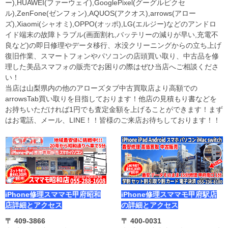
ー),HUAWEI(ファーウェイ),GooglePixel(グーグルピクセ
ル),ZenFone(ゼンフォン),AQUOS(アクオス),arrows(アロー
ズ),Xiaomi(シャオミ),OPPO(オッポ),LG(エルジー)などのアンドロ
イド端末の故障トラブル(画面割れ,バッテリーの減りが早い,充電不
良など)の即日修理やデータ移行、水没クリーニングからの立ち上げ
復旧作業、スマートフォンやパソコンの店頭買い取り、中古品を修
理した美品スマフォの販売でお困りの際はぜひ当店へご相談くださ
い！
当店は山梨県内の他のアローズタブ中古買取店より高額での
arrowsTab買い取りを目指しております！他店の見積もり書などを
お持ちいただければ1円でも査定金額を上げることができます！まず
はお電話、メール、LINE！！皆様のご来店お待ちしております！！
iPhone修理スママモ甲府昭和
iPhone修理スママモ甲府駅店
店詳細とアクセス
の詳細とアクセス
〒 409-3866
〒 400-0031