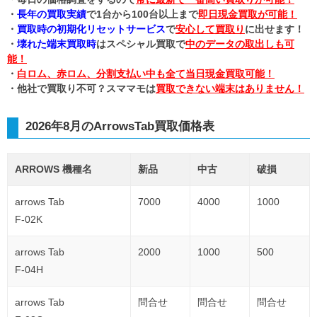
・
長年の買取実績
で1台から100台以上まで
即日現金買取が可能！
・
買取時の初期化リセットサービス
で
安心して買取り
に出せます！
・
壊れた端末買取時
はスペシャル買取で
中のデータの取出しも可
能！
・
白ロム、赤ロム、分割支払い中も全て当日現金買取可能！
・他社で買取り不可？スママモは
買取できない端末はありません！
2026年8月のArrowsTab買取価格表
ARROWS 機種名
新品
中古
破損
arrows Tab
7000
4000
1000
F-02K
arrows Tab
2000
1000
500
F-04H
arrows Tab
問合せ
問合せ
問合せ