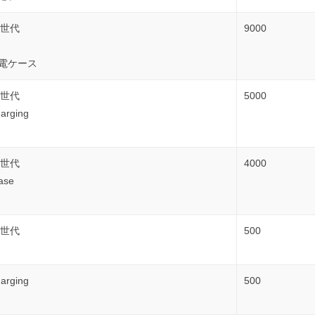
第3世代
9000
g充電ケース
第2世代
5000
harging
第2世代
4000
ase
第1世代
500
harging
500