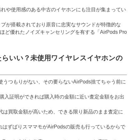
、汚れや使用感のある中古のイヤホンにも注目が集まってい
チップが搭載されており原音に忠実なサウンドが特徴的な
するほど優れたノイズキャンセリングを有する「AirPods Pro
したらいい？未使用ワイヤレスイヤホンの
つもりがない、その要らないAirPods捨てちゃう前に
、購入証明ができれば購入時の金額に近い査定金額をお出
代は買取金額が高いため、できる限り新品のまま査定に
はずばりスママモがAirPodsの販売も行っているからで