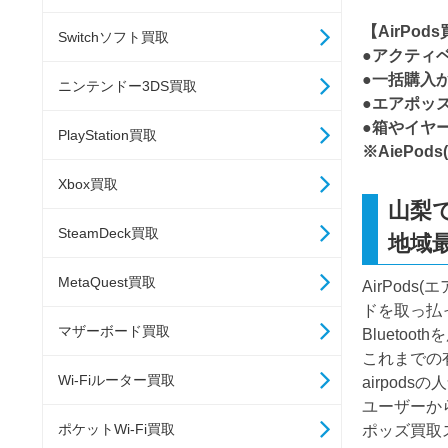
【AirPo
Switchソフト買取
●アクティ
●一括購入
ニンテンドー3DS買取
●エアポッ
●箱やイヤ
PlayStation買取
※AieP
Xbox買取
山梨で
SteamDeck買取
地域
MetaQuest買取
AirPod
ドを取っ払
マザーボード買取
Blueto
これまでの
Wi-Fiルーター買取
airpo
ユーザーから
ポケットWi-Fi買取
ポッズ買取