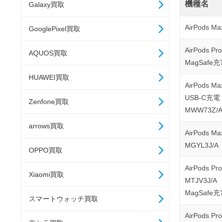
機種名
Galaxy買取
AirPods Ma
GooglePixel買取
AirPods P
AQUOS買取
MagSafe充
HUAWEI買取
AirPods Ma
USB-C充電
Zenfone買取
MWW73Z/
arrows買取
AirPods Ma
MGYL3J/A
OPPO買取
AirPods P
Xiaomi買取
MTJV3J/A
MagSafe
スマートウォッチ買取
AirPods P