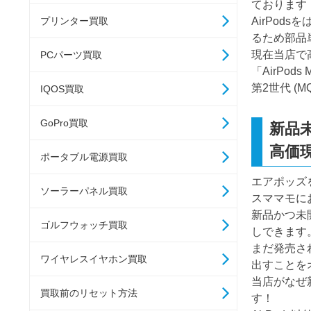
ております
AirPo
プリンター買取
るため部品
現在当店で
PCパーツ買取
「AirPo
第2世代 (
IQOS買取
GoPro買取
新品
高価
ポータブル電源買取
エアポッズ
ソーラーパネル買取
スママモに
新品かつ未
ゴルフウォッチ買取
しできます
まだ発売さ
ワイヤレスイヤホン買取
出すことを
当店がなぜ
買取前のリセット方法
す！