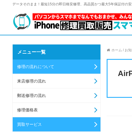
データそのまま！最短15分の即日格安修理、高品質かつ最大5年保証付の
ホーム
/
お知
メニュー一覧
修理の流れについて
Ai
来店修理の流れ
郵送修理の流れ
修理価格表
買取サービス