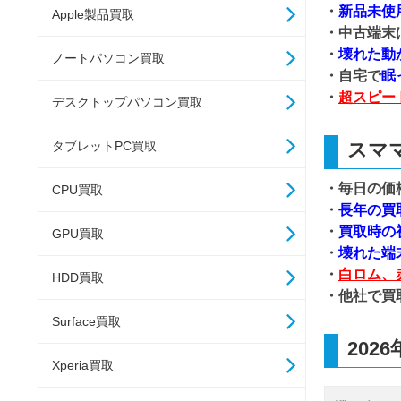
・
新品未使
Apple製品買取
・中古端末
・
壊れた動
ノートパソコン買取
・自宅で
眠
・
超スピー
デスクトップパソコン買取
スマ
タブレットPC買取
・毎日の価
CPU買取
・
長年の買
・
買取時の
GPU買取
・
壊れた端
・
白ロム、
HDD買取
・他社で買
Surface買取
202
Xperia買取