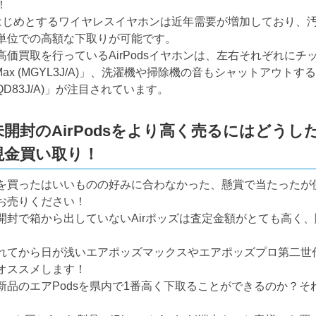
！
dsをはじめとするワイヤレスイヤホンは近年需要が増加しており
単位での高額な下取りが可能です。
高価買取を行っているAirPodsイヤホンは、左右それぞれに
ds Max (MGYL3J/A)」、洗濯機や掃除機の音もシャットアウト
MQD83J/A)」が注目されています。
未開封のAirPodsをより高く売るにはどう
現金買い取り！
を買ったはいいものの好みに合わなかった、懸賞で当たったが使う
お売りください！
開封で箱から出していないAirポッズは査定金額がとても高く
。
れてから日が浅いエアポッズマックスやエアポッズプロ第二世
オススメします！
新品のエアPodsを県内で1番高く下取ることができるのか？それ