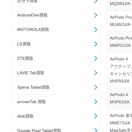
京セラ買取
MQD83J/A
AndroidOne買取
AirPods Pr
MLWK3J/A
MOTOROLA買取
AirPods Pr
LG買取
MWP22J/A
ZTE買取
AirPods 4
アクティブ
LAVIE Tab買取
キャンセリ
MXP93J/A
Xperia Tablet買取
AirPods 4
arrowsTab 買取
MXP63J/A
AirPods 
dtab買取
MME73J/A
MagSafe
Google Pixel Tablet買取