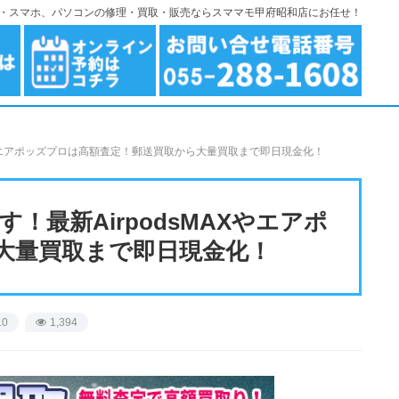
ndroid・スマホ、パソコンの修理・買取・販売ならスママモ甲府昭和店にお任せ！
MAXやエアポッズプロは高額査定！郵送買取から大量買取まで即日現金化！
す！最新AirpodsMAXやエアポ
大量買取まで即日現金化！
10
1,394