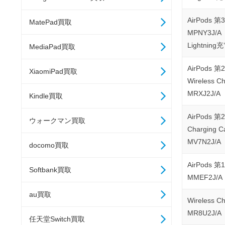
AirPods 
MatePad買取
MPNY3J/A
Lightnin
MediaPad買取
AirPods 
XiaomiPad買取
Wireless C
MRXJ2J/A
Kindle買取
AirPods 
ウォークマン買取
Charging C
MV7N2J/A
docomo買取
AirPods 
Softbank買取
MMEF2J/A
au買取
Wireless C
MR8U2J/A
任天堂Switch買取