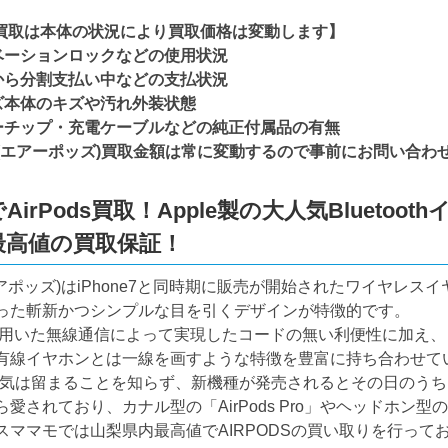
ds買取は本体の状況により買取価格は変動します】
ベーションロックなどの使用状況
から分割支払い中などの支払状況
ズ本体のキズや汚れ外装状態
ーチップ・充電ケーブルなどの純正付属品の有無
ods(エアーポッズ)買取金額は常に変動するので事前にお問い合
AirPods買取！Apple製の大人気Bluet
最高値の買取保証！
s(エアポッズ)はiPhone7と同時期に販売が開始されたワイヤレスイ
った斬新かつシンプルな目を引くデザインが特徴的です。
othを用いた無線通信によって実現したコードの無い利便性に加え
有線イヤホンとは一線を画すような特徴を豊富に持ち合わせて
dsの人気は留まることを知らず、新機種が発売されるとその日の
愛されており、カナル型の「AirPods Pro」やヘッドホン型の
スママモでは山梨県内最高値でAIRPODSの買い取りを行ってお