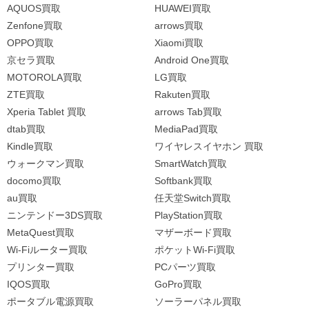
AQUOS買取
HUAWEI買取
Zenfone買取
arrows買取
OPPO買取
Xiaomi買取
京セラ買取
Android One買取
MOTOROLA買取
LG買取
ZTE買取
Rakuten買取
Xperia Tablet 買取
arrows Tab買取
dtab買取
MediaPad買取
Kindle買取
ワイヤレスイヤホン 買取
ウォークマン買取
SmartWatch買取
docomo買取
Softbank買取
au買取
任天堂Switch買取
ニンテンドー3DS買取
PlayStation買取
MetaQuest買取
マザーボード買取
Wi-Fiルーター買取
ポケットWi-Fi買取
プリンター買取
PCパーツ買取
IQOS買取
GoPro買取
ポータブル電源買取
ソーラーパネル買取