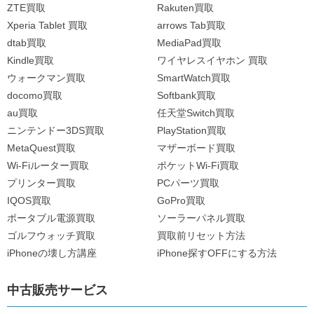
ZTE買取
Rakuten買取
Xperia Tablet 買取
arrows Tab買取
dtab買取
MediaPad買取
Kindle買取
ワイヤレスイヤホン 買取
ウォークマン買取
SmartWatch買取
docomo買取
Softbank買取
au買取
任天堂Switch買取
ニンテンドー3DS買取
PlayStation買取
MetaQuest買取
マザーボード買取
Wi-Fiルーター買取
ポケットWi-Fi買取
プリンター買取
PCパーツ買取
IQOS買取
GoPro買取
ポータブル電源買取
ソーラーパネル買取
ゴルフウォッチ買取
買取前リセット方法
iPhoneの壊し方講座
iPhone探すOFFにする方法
中古販売サービス