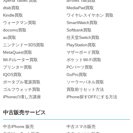
Xperia Tablet 買取
arrows Tab買取
dtab買取
MediaPad買取
Kindle買取
ワイヤレスイヤホン 買取
ウォークマン買取
SmartWatch買取
docomo買取
Softbank買取
au買取
任天堂Switch買取
ニンテンドー3DS買取
PlayStation買取
MetaQuest買取
マザーボード買取
Wi-Fiルーター買取
ポケットWi-Fi買取
プリンター買取
PCパーツ買取
IQOS買取
GoPro買取
ポータブル電源買取
ソーラーパネル買取
ゴルフウォッチ買取
買取前リセット方法
iPhoneの壊し方講座
iPhone探すOFFにする方法
中古販売サービス
中古iPhone 販売
中古スマホ販売