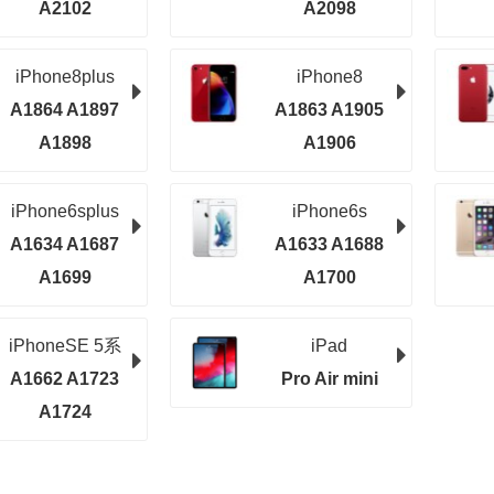
A2102
A2098
iPhone8plus
iPhone8
A1864 A1897
A1863 A1905
A1898
A1906
iPhone6splus
iPhone6s
A1634 A1687
A1633 A1688
A1699
A1700
iPhoneSE 5系
iPad
A1662 A1723
Pro Air mini
A1724