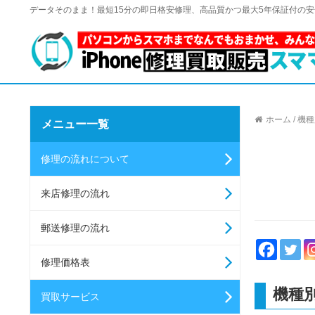
データそのまま！最短15分の即日格安修理、高品質かつ最大5年保証付の
ホーム
/
機種
メニュー一覧
修理の流れについて
来店修理の流れ
郵送修理の流れ
修理価格表
機種
買取サービス