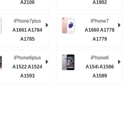
A2106
A1902
iPhone7plus
iPhone7
A1661 A1784
A1660 A1778
A1785
A1779
iPhone6plus
iPhone6
A1522 A1524
A154\ A1586
A1593
A1589