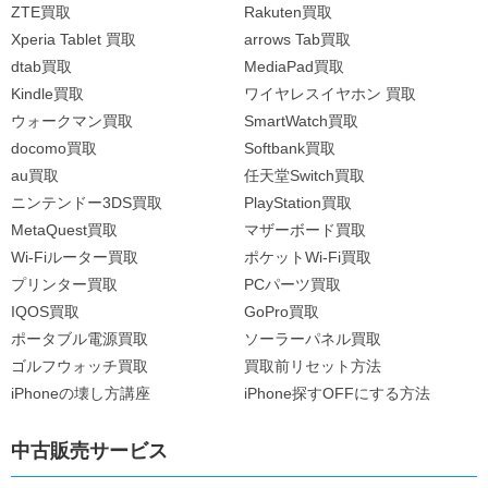
ZTE買取
Rakuten買取
Xperia Tablet 買取
arrows Tab買取
dtab買取
MediaPad買取
Kindle買取
ワイヤレスイヤホン 買取
ウォークマン買取
SmartWatch買取
docomo買取
Softbank買取
au買取
任天堂Switch買取
ニンテンドー3DS買取
PlayStation買取
MetaQuest買取
マザーボード買取
Wi-Fiルーター買取
ポケットWi-Fi買取
プリンター買取
PCパーツ買取
IQOS買取
GoPro買取
ポータブル電源買取
ソーラーパネル買取
ゴルフウォッチ買取
買取前リセット方法
iPhoneの壊し方講座
iPhone探すOFFにする方法
中古販売サービス