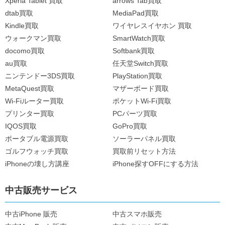
Xperia Tablet 買取
arrows Tab買取
dtab買取
MediaPad買取
Kindle買取
ワイヤレスイヤホン 買取
ウォークマン買取
SmartWatch買取
docomo買取
Softbank買取
au買取
任天堂Switch買取
ニンテンドー3DS買取
PlayStation買取
MetaQuest買取
マザーボード買取
Wi-Fiルーター買取
ポケットWi-Fi買取
プリンター買取
PCパーツ買取
IQOS買取
GoPro買取
ポータブル電源買取
ソーラーパネル買取
ゴルフウォッチ買取
買取前リセット方法
iPhoneの壊し方講座
iPhone探すOFFにする方法
中古販売サービス
中古iPhone 販売
中古スマホ販売