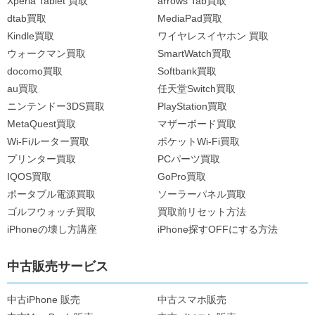
Xperia Tablet 買取
arrows Tab買取
dtab買取
MediaPad買取
Kindle買取
ワイヤレスイヤホン 買取
ウォークマン買取
SmartWatch買取
docomo買取
Softbank買取
au買取
任天堂Switch買取
ニンテンドー3DS買取
PlayStation買取
MetaQuest買取
マザーボード買取
Wi-Fiルーター買取
ポケットWi-Fi買取
プリンター買取
PCパーツ買取
IQOS買取
GoPro買取
ポータブル電源買取
ソーラーパネル買取
ゴルフウォッチ買取
買取前リセット方法
iPhoneの壊し方講座
iPhone探すOFFにする方法
中古販売サービス
中古iPhone 販売
中古スマホ販売